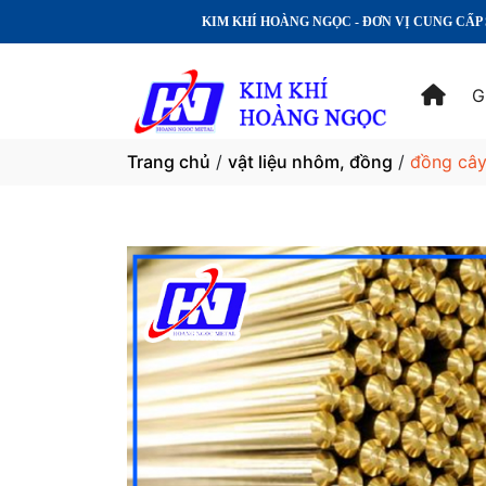
KIM KHÍ HOÀNG NGỌC - ĐƠN VỊ CUNG CẤP SẢN PHẨM VẬT LI
G
Trang chủ
/
vật liệu nhôm, đồng
/
đồng câ