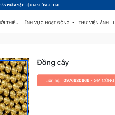
ỆU GIA CÔNG CƠ KHÍ CHÍNH XÁC CHẤT LƯỢNG HÀNG ĐẦU
IỚI THIỆU
LĨNH VỰC HOẠT ĐỘNG
THƯ VIỆN ẢNH
y
Đồng cây
Liên hệ:
0976630666
- GIA CÔNG