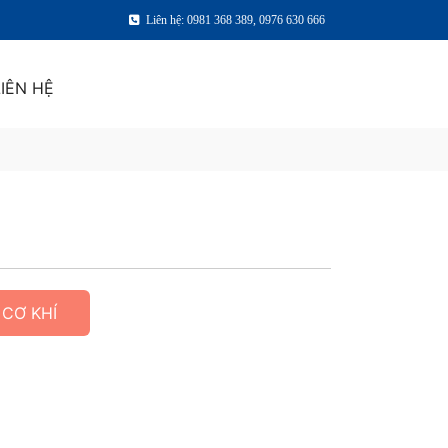
Liên hệ: 0981 368 389, 0976 630 666
LIÊN HỆ
 CƠ KHÍ