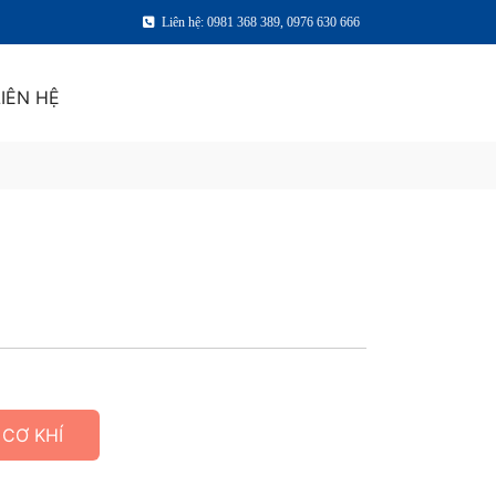
Liên hệ: 0981 368 389, 0976 630 666
LIÊN HỆ
 CƠ KHÍ