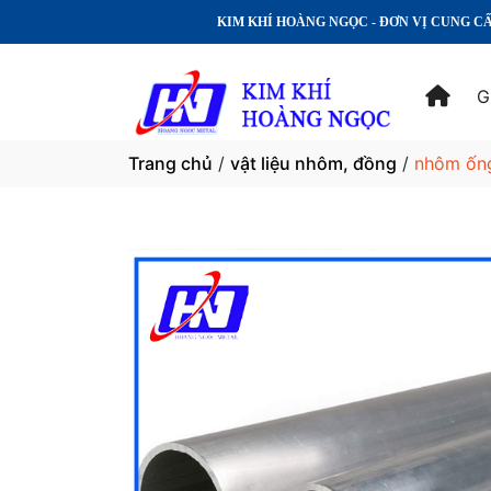
KIM KHÍ HOÀNG NGỌC - ĐƠN VỊ CUNG CẤP SẢN PHẨM VẬT 
G
Trang chủ
/
vật liệu nhôm, đồng
/
nhôm ốn