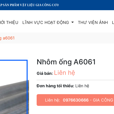
LIỆU GIA CÔNG CƠ KHÍ CHÍNH XÁC CHẤT LƯỢNG HÀNG ĐẦU
IỚI THIỆU
LĨNH VỰC HOẠT ĐỘNG
THƯ VIỆN ẢNH
g a6061
Nhôm ống A6061
Liên hệ
Giá bán:
Đơn hàng tối thiểu:
Liên hệ
Liên hệ:
0976630666
- GIA CÔNG